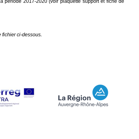
la période 2017-2020 (voir plaquette support et fiche de
e fichier ci-dessous.