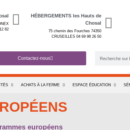
osal
HÉBERGEMENTS les Hauts de
Chosal
PONEX
12 82
75 chemin des Fourches 74350
CRUSEILLES 04 69 98 26 50
Contactez-nous
ITÉS
ACHATS À LA FERME
ESPACE ÉDUCATION
SÉ
ROPÉENS
ogrammes européens