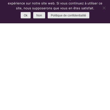
expérience sur notre site web. Si vous continuez à utiliser ce
site, nous supposerons que vous en êtes satisfait.
Le Concept de Projet d’Établissement en
Ok
Non
Politique de confidentialité
Développement Durable nous apprend
les interconnexions positives entre
l’économique, le social et
l’environnement, si les logiques
s’articulent entre elles dans un ensemble
cohérent qui les intègre sans les réduire.
Fort de cette analyse, l’établissement
propose un processus méthodologique
qui est basé sur la Valorisation du Rôle
Social exercé (VRS), élément de
reconnaissance et de construction
identitaire pour la personne qui est
accueillie par l’établissement.
Nous vous proposons un schéma