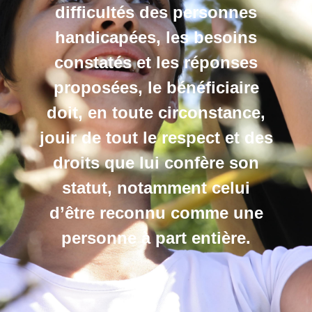
difficultés des personnes
handicapées, les besoins
constatés et les réponses
proposées, le bénéficiaire
doit, en toute circonstance,
jouir de tout le respect et des
droits que lui confère son
statut, notamment celui
d’être reconnu comme une
personne à part entière.